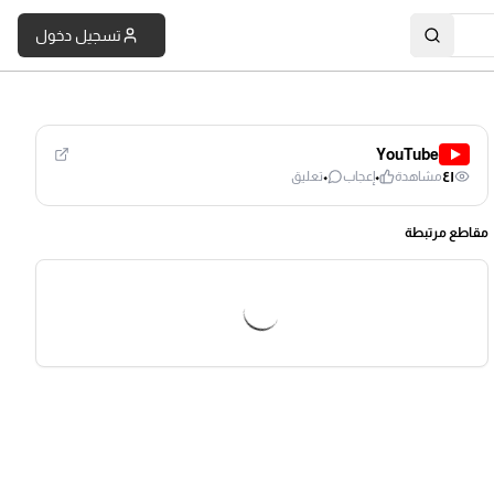
تسجيل دخول
YouTube
٠
٠
٤١
مشاهدة
إعجاب
تعليق
مقاطع مرتبطة