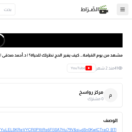
الصِّــرَاط
مشهد من يوم القيامة… كيف يغير الحج نظرتك للحياة؟ | د.أحمد صدقى
41
منذ 2 شهر
YouTube
مركز رواسخ
م
0
مشترك
الوصف
st=PLrYuLEL8KReVYCR0PXtRs6Fl38A7Hu79V&si=d8n0KwlCTraO_BTl