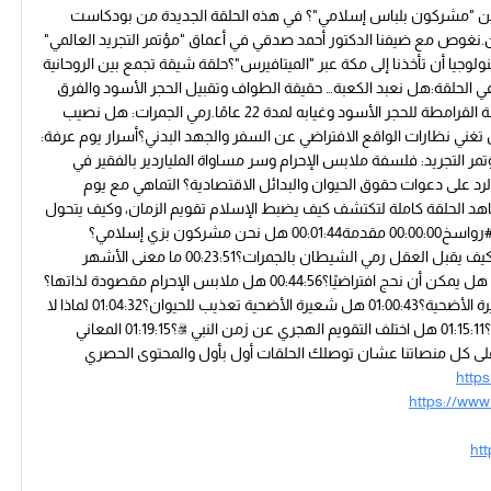
ين "مشركون بلباس إسلامي"؟ في هذه الحلقة الجديدة من بودكاست
ن.نغوص مع ضيفنا الدكتور أحمد صدقي في أعماق "مؤتمر التجريد العالمي"
ولوجيا أن تأخذنا إلى مكة عبر "الميتافيرس"؟حلقة شيقة تجمع بين الروحانية
الحلقة:هل نعبد الكعبة… حقيقة الطواف وتقبيل الحجر الأسود والفرق
بين "التعظيم" و "العبادة".حدث اختفاء الحجر الأسود: القصة الكاملة لسرقة القرامطة للحجر الأسود وغيابه لمدة 22 عامًا.رمي الجمرات: هل نصيب
هل تغني نظارات الواقع الافتراضي عن السفر والجهد البدني؟أسرار يوم عرفة:
مر التجريد: فلسفة ملابس الإحرام وسر مساواة الملياردير بالفقير في
د على دعوات حقوق الحيوان والبدائل الاقتصادية؟ التماهي مع يوم
د الحلقة كاملة لتكتشف كيف يضبط الإسلام تقويم الزمان، وكيف يتحول
الحج من مجرد "مناسك" إلى رحلة روحية تغير نظرتك للحياة.#الحج #مكة #رواسخ00:00:00 مقدمة00:01:44 هل نحن مشركون بزي إسلامي؟
00:06:10 لماذا نعظم الكعبة؟00:10:40 قصة سرقة الحجر الأسود00:18:03 كيف يقبل العقل رمي الشيطان بالجمرات؟00:23:51 ما معنى الأشهر
المعلومات؟00:29:44 هل تدخلت السياسة في تحديد يوم عرفة؟00:32:39 هل يمكن أن نحج افتراضيًا؟00:44:56 هل ملابس الإحرام مقصودة لذاتها؟
00:51:43 هل يجوز أن نضحي بدجاجة؟00:57:46 هل يملك الحاكم منع شعيرة الأضحية؟01:00:43 هل شعيرة الأضحية تعذيب للحيوان؟01:04:32 لماذا لا
نتصدق بثمن الأضاحي؟01:09:04 لماذا تختلف المواقيت بين بلاد المسلمين؟01:15:11 هل اختلف التقويم الهجري عن زمن النبي ﷺ؟01:19:15 المعاني
 على كل منصاتنا عشان توصلك الحلقات أول بأول والمحتوى الحصري
http
https://ww
ht