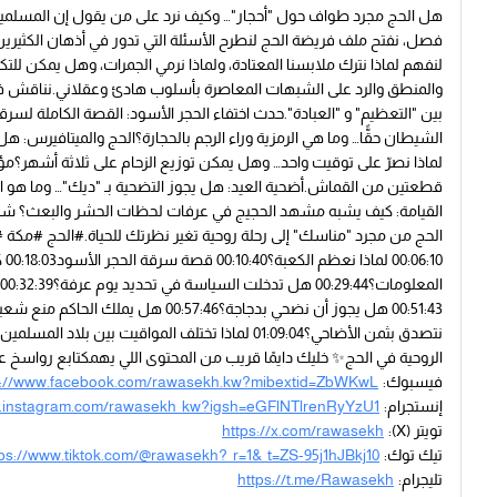
هل الحج مجرد طواف حول "أحجار"… وكيف نرد على من يقول إن المسلم
فصل، نفتح ملف فريضة الحج لنطرح الأسئلة التي تدور في أذهان الكثيري
لنفهم لماذا نترك ملابسنا المعتادة، ولماذا نرمي الجمرات، وهل يمكن للتكن
والمنطق والرد على الشبهات المعاصرة بأسلوب هادئ وعقلاني.نناقش في 
الشيطان حقًّا… وما هي الرمزية وراء الرجم بالحجارة؟الحج والميتافيرس: 
لماذا نصرّ على توقيت واحد… وهل يمكن توزيع الزحام على ثلاثة أشهر؟مؤت
قطعتين من القماش.أضحية العيد: هل يجوز التضحية بـ "ديك"… وما هو الر
القيامة: كيف يشبه مشهد الحجيج في عرفات لحظات الحشر والبعث؟ شاه
الروحية في الحج✨ خليك دايمًا قريب من المحتوى اللي يهمكتابع رواسخ
فيسبوك:
s://www.facebook.com/rawasekh.kw?mibextid=ZbWKwL
إنستجرام:
w.instagram.com/rawasekh_kw?igsh=eGFlNTlrenRyYzU1
تويتر (X):
https://x.com/rawasekh
تيك توك:
tps://www.tiktok.com/@rawasekh?_r=1&_t=ZS-95j1hJBkj10
تليجرام:
https://t.me/Rawasekh