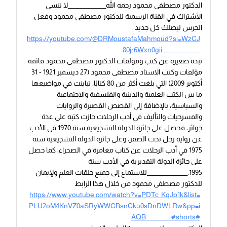
الدكتور مصطفى محمود رحمه الله_______________لا تنسى
الأشتراك في القناة الرسمية للدكتور مصطفى محمود وفعل
الجرس ليصلك كل جديد
https://youtube.com/@DRMoustafaMahmoud?si=WzCJ
80jr6Wxn0gii_______________
نبذة صغيرة عن كتب ومؤلفات الدكتور مصطفى محمود قائمة
مؤلفات وكتب الاستاذ مصطفى محمود (27 ديسمبر 1921 - 31
أكتوبر 2009) التي بلغت أكثر من 80 كتابًا، تباينت في مواضيعها
ما بين الكتب العلمية والدينية والفلسفية والاجتماعية
والسياسية، بالإضافة إلى القصص القصيرة والروايات
والمسرحيات والتأليف في أدب الرحلات.حازت كتبه على عدة
جوائز، فحصل على جائزة الدولة التشجيعية سنة 1970 في الأدب
عن رواية رجل تحت الصفر، وعلى جائزة الدولة التشجيعية سنة
1975 في أدب الرحلات عن كتاب مغامرة في الصحراء، كما حصل
على جائزة الدولة التقديرية في الأدب سنة
1995.________________للاستماع إلى جميع حلقات العلم ولإيمان
للدكتور مصطفى محمود من خلال هذا الرابط
https://www.youtube.com/watch?v=PDTc_KqJp1k&list=
PLU2oM4KnVZ0aSRyWWCBsnCku0sDnDWLRw&pp=i
AQB__________#shorts#