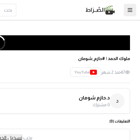
الصِّــرَاط
ملوك الحمد | #حازم_شومان
47
منذ 2 شهر
YouTube
د.حازم شومان
د
0
مشترك
التعليقات (
0
)
يجب
تسجيل الد