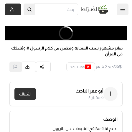
الصِّــرَاط
صابر مشهور يسب الصحابة ويطعن في كلام الرسول ﷺ ويُشكك
في القرآن
56
منذ 2 شهر
YouTube
أبو عمر الباحث
أ
اشتراك
0
مشترك
الوصف
لدعم قناة مكافح الشبهات على باتريون: