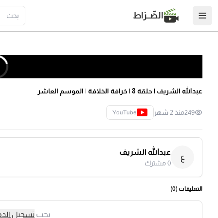
الصِّــرَاط
عبدالله الشريف | حلقة 8 | خرافة الخلافة | الموسم العاشر
249
منذ 2 شهر
YouTube
عبدالله الشريف
ع
0
مشترك
التعليقات (
0
)
يجب
تسجيل الد