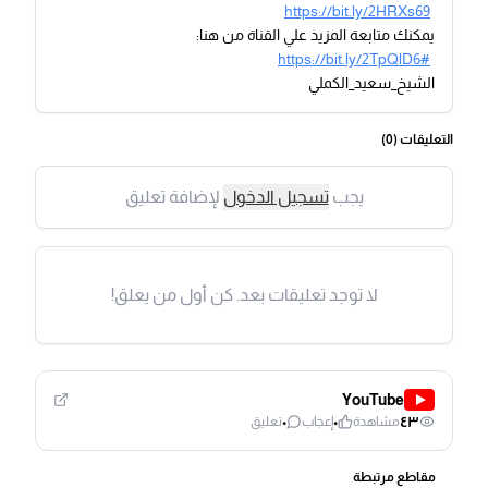
https://bit.ly/2HRXs69
يمكنك متابعة المزيد علي القناة من هنا:
https://bit.ly/2TpQlD6#
الشيخ_سعيد_الكملي
التعليقات (
0
)
يجب
تسجيل الدخول
لإضافة تعليق
لا توجد تعليقات بعد. كن أول من يعلق!
YouTube
٠
٠
٤٣
مشاهدة
إعجاب
تعليق
مقاطع مرتبطة