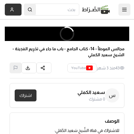
الصِّــرَاط
مجالس الموطأ - 14- كتاب الجامع - باب ما جاء في تحْرِيم المَدِينة -
الشيخ سعيد الكملي
43
منذ 3 شهر
YouTube
سعيد الكملي
س
اشتراك
0
مشترك
الوصف
للاشتراك في قناة الشَّيخ سَعيد الكَمَلي: