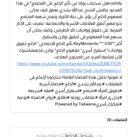
rushdyهل تساءلت يومًا عن تأثير الخلع على المجتمع؟ في هذا
الفيديو، يناقش الشيخ عبدالله رشدي بعمق كيف يمكن
لمفهوم الخلع أن يؤثر على حياة الأفراد ويفتح شهية المجتمع
نحو فهم أعمق للعلاقات الأسرية والاجتماعية. نتعرف على الآثار
المترتبة على حقوق وواجبات كلا الطرفين، وكيف يمكن أن
يسهم هذا المفهوم في تحقيق توازن واستقرار
أكبر.**KeyMoments:*** 0:00 تأثير الخلع الاجتماعي* الخلع حقوق
وواجبات* استقرار أسري* مفهوم الخلع* توازن مجتمعياشترك
الآن لمتابعة المزيد من المحتوى الهادف:
https://www.youtube.com/channel/UCb5kp2EMETR2R
CR1kT0c26g?sub_confirmation=1
لا تفوتوا تحليل هذه القضايا الهامة! شاركونا آراءكم في
التعليقات.#عبدالله_رشدي #الخلع #قضايا_أسرية
#حقوق_المرأة #مجتمع #استقرار_أسري #فقه #شريعة
#رجل_و_امرأة #علاقات_زوجية #طلاق #زواج #نصيحة #توعية
#تفكيك_أسريPowered by Takwene
التعليقات (
0
)
يجب
تسجيل الدخول
لإضافة تعليق