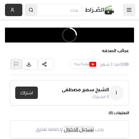
الصِّــرَاط
عجائب الصدقه
38
منذ 3 شهر
YouTube
الشيخ سمير مصطفى
ا
اشتراك
0
مشترك
التعليقات (
0
)
يجب
تسجيل الدخول
لإضافة تعليق