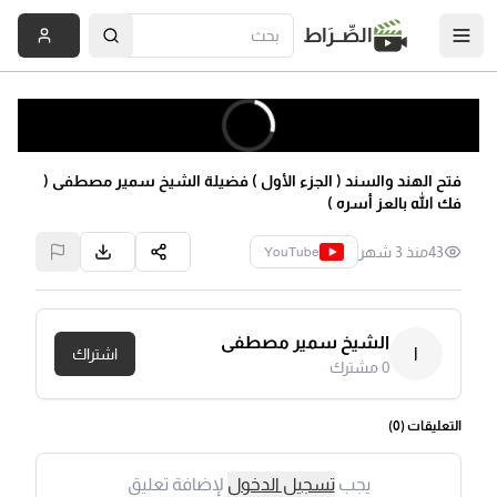
الصِّــرَاط
فتح الهند والسند ( الجزء الأول ) فضيلة الشيخ سمير مصطفى (
فك الله بالعز أسره )
43
منذ 3 شهر
YouTube
الشيخ سمير مصطفى
ا
اشتراك
0
مشترك
التعليقات (
0
)
يجب
تسجيل الدخول
لإضافة تعليق