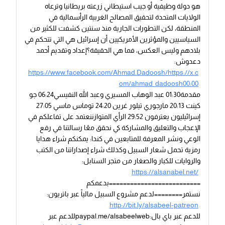
هو دولة وظيفية أو جيب استيطاني زرعته بريطانيا وترعاه
الولايات المتحدة لتحقيق المصالح الغربية الرأسمالية في
المنطقة، لكن التطورات الجارية منذ سنتين كشفت للكثير من
السياسيين والمؤثرين الأمريكيين أن إسرائيل هي التي تتحكم في
بلادهم وليس العكس، فما هي الحقيقة؟إعداد وتقديم أحمد
دعدوش:
https://www.facebook.com/Ahmad.Dadoosh/https://x.c
om/ahmad_dadoosh00:00
مقدمة01:30 عبد الوهاب المسيري وعبد الله النفيسي06:24 جو
كينت 20:13 مارجوري تيلور غرين 24:20 توماس ماسي 27:05
إسرائيليون يعترفون 29:52 الرأي المتوازننعتمد على تفاعلكم في
الإعجاب والتعليق والمشاركة كي نحقق معًا رسالتنا في رفع
الوعي ونشر المعرفة.للمتابعين في كندا: يمكنكم شراء هدايا
رمزية تحمل شعار السبيل وكذلك شراء إصداراتنا من الكتب
والروايات للكبار والصغار من متجر السنابل:
https://alsanabel.net/
==========================بدعمكم
نستمر========لدعم مشروع السبيل مالياً عبر باتريون:
http://bit.ly/alsabeel-patreon
للدعم عبر باي بال:paypal.me/alsabeelwebللدعم عبر