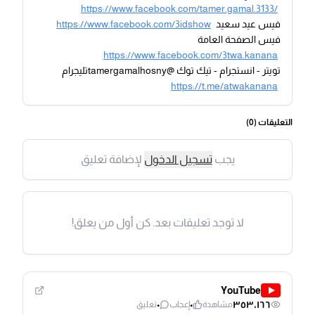
https://www.facebook.com/tamer.gamal.3133/
فيس عيد سعيد
https://www.facebook.com/3idshow
فيس الصفحة العامة
https://www.facebook.com/3twa.kanana
تويتر - انستجرام - تيك توك @tamergamalhosnyتليجرام
https://t.me/atwakanana
التعليقات (
0
)
يجب
تسجيل الدخول
لإضافة تعليق
لا توجد تعليقات بعد. كن أول من يعلق!
YouTube
٠
٠
٣٥٣٬١٦٦
مشاهدة
إعجاب
تعليق