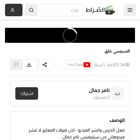
الصِّــرَاط
السيسي علق
353.2K
منذ 5 سنة
YouTube
تامر جمال
ت
اشتراك
0
مشترك
الوصف
فعل الجرس وانشر الفيديو - لان قنوات المعايير لا تنشر
فيدوهاتي من سنتينفيس تامر جمال