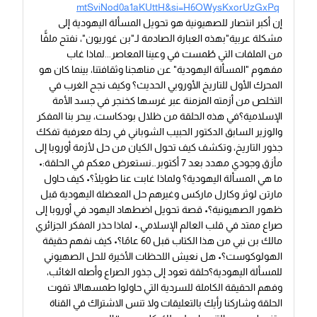
mtSviNod0a1aKUttH&si=H6OWysKxorUzGxPq
إن أكبر انتصار للصهيونية هو تحويل المسألة اليهودية إلى
مشكلة عربية"بهذه العبارة الصادمة لـ"بن غوريون"، نفتح ملفًّا
من الملفات التي طُمست في وعينا المعاصر...لماذا غاب
مفهوم "المسألة اليهودية" عن مناهجنا وثقافتنا، بينما كان هو
المحرك الأول للتاريخ الأوروبي الحديث؟ وكيف نجح الغرب في
التخلص من أزمته المزمنة عبر غرسها كخنجر في جسد الأمة
الإسلامية؟في هذه الحلقة من ظلال بودكاست، يبحر بنا المفكر
والوزير السابق الدكتور الحبيب الشوباني في رحلة معرفية تفكك
جذور التاريخ، وتكشف كيف تحول الكيان من حل لأزمة أوروبا إلى
مأزق وجودي مهدد بعد 7 أكتوبر…نستعرض معكم في الحلقة:•
ما هي المسألة اليهودية؟ ولماذا غابت عنا طويلًا؟• كيف حاول
مارتن لوثر وكارل ماركس وغيرهم حل المعضلة اليهودية قبل
ظهور الصهيونية؟• قصة تحويل اضطهاد اليهود في أوروبا إلى
صراع ممتد في قلب العالم الإسلامي.• لماذا حذر المفكر الجزائري
مالك بن نبي من هذا الكتاب قبل 60 عامًا؟• كيف نفهم حقيقة
الهولوكوست؟• هل نعيش اللحظات الأخيرة للحل الصهيوني
للمسألة اليهودية؟حلقة تعود إلى جذور الصراع وأصله الغائب،
وفهم الحقيقة الكاملة للسردية التي حاولوا طمسها!لا تفوت
الحلقة وشاركنا رأيك بالتعليقات ولا تنس الاشتراك في القناة