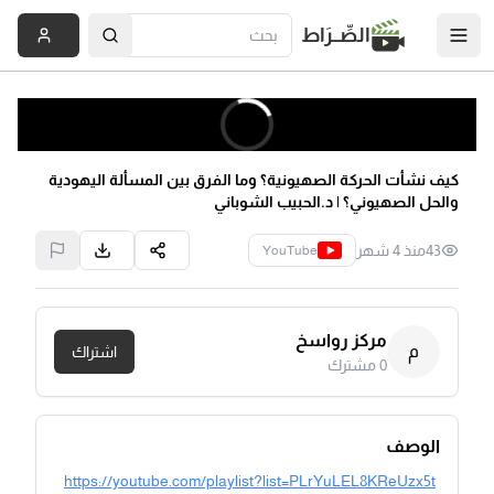
الصِّــرَاط
كيف نشأت الحركة الصهيونية؟ وما الفرق بين المسألة اليهودية
والحل الصهيوني؟ | د.الحبيب الشوباني
43
منذ 4 شهر
YouTube
مركز رواسخ
م
اشتراك
0
مشترك
الوصف
https://youtube.com/playlist?list=PLrYuLEL8KReUzx5t