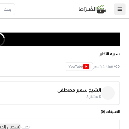
الصِّــرَاط
سيرة الأكابر
67
منذ 4 شهر
YouTube
الشيخ سمير مصطفى
ا
0
مشترك
التعليقات (
0
)
يجب
تسجيل الد