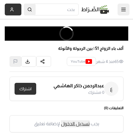
الصِّــرَاط
ألف باء الزواج 51 | بين الرجولة والأنوثة
65
منذ 4 شهر
YouTube
عبدالرحمن ذاكر الهاشمي
ع
اشتراك
0
مشترك
التعليقات (
0
)
يجب
تسجيل الدخول
لإضافة تعليق