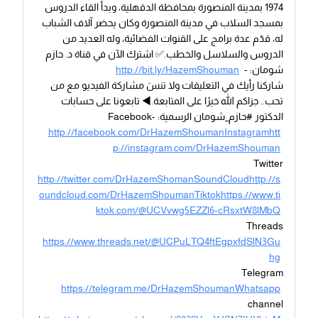
1974 بمدينة المنصورة بمحافظة الدقهلية، وبدأ القاء الدروس
بمسجد السلاب في مدينة المنصورة وكان يحضر آلاف الشباب
له، قدّم عدة برامج على القنوات الفضائية، وله العديد من
الدروس والسلاسل والخطب.✅ اشترك الآن في قناة د. حازم
شومان: -
http://bit.ly/HazemShouman
شاركنا رأيك في التعليقات ولا تنسَ مشاركة الفيديو مع من
تحب.. جزاكم الله خيرًا على المتابعة.◀ تابعونا على حسابات
الدكتور #حازم_شومان الرسمية: -Facebook
http://facebook.com/DrHazemShoumanInstagramhtt
p://instagram.com/DrHazemShouman
Twitter
http://twitter.com/DrHazemShomanSoundCloudhttp://s
oundcloud.com/DrHazemShoumanTiktokhttps://www.ti
ktok.com/@UCVvwg5EZZl6-cRsxtW8lMbQ
Threads
https://www.threads.net/@UCPuLTQ4ftEgpxfdSlN3Gu
hg
Telegram
https://telegram.me/DrHazemShoumanWhatsapp
channel