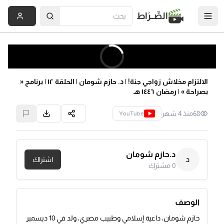
الصِّــرَاط
الالتزام مخلاش زواجي جنة! | د. حازم شومان | الحلقة ١٢ | برنامج «
بصراحة » | رمضان ١٤٤٦ هـ
68
منذ 4 شهر
YouTube
د.حازم شومان
د
اشتراك
0
مشترك
الوصف
حازم شومان، داعية إسلامي وطبيب مصري، ولد في 10 ديسمبر