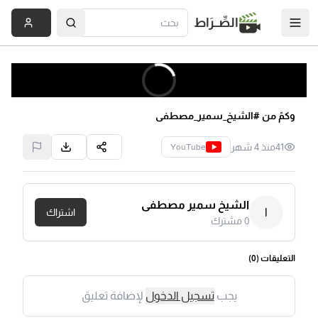
الصِّــرَاط
وكمً من #الشيخ_سمير_مصطفى
41
منذ 4 شهر
YouTube
الشيخ سمير مصطفى
ا
اشتراك
0
مشترك
التعليقات (
0
)
يجب
تسجيل الدخول
لإضافة تعليق