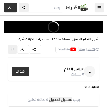
الصِّــرَاط
شرح النظم الصغير | معهد ملكة | المحاضرة الحادية عشرة
29
منذ 1 سنة
YouTube
غراس العلم
غ
اشتراك
0
مشترك
التعليقات (
0
)
يجب
تسجيل الدخول
لإضافة تعليق