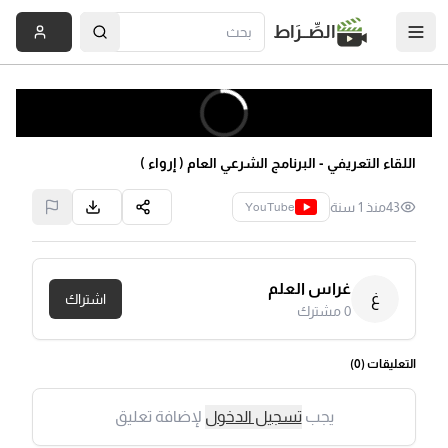
الصِّــرَاط
اللقاء التعريفي - البرنامج الشرعي العام ( إرواء )
43
منذ 1 سنة
YouTube
غراس العلم
غ
اشتراك
0
مشترك
التعليقات (
0
)
يجب
تسجيل الدخول
لإضافة تعليق