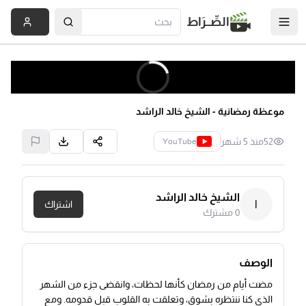
الصِّــرَاط
موعظة رمضانية - الشيخ خالد الراشد
52
منذ 5 شهر
YouTube
الشيخ خالد الراشد
ا
اشتراك
0
مشترك
الوصف
مضت أيام من رمضان كأنها لحظات، وانقضى جزء من الشهر
الذي كنا ننتظره بشوق، وتعلقت به القلوب قبل قدومه. ومع