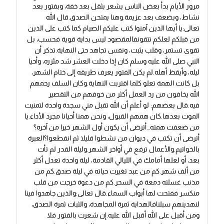
مرور الأيام بدأ بعض الناس يشعر بثقل بعد خفة، وبفتور بعد
نشاط، وبضعف بعد عزيمة.وهنا يمتحن الصدق.قال الله
تعالى:يا أيها الذين آمنوا كتب عليكم الصيام كما كتب على الذين
من قبلكم لعلكم تتقونفالمقصود ليس بداية قوية فحسب، بل
تقوى تستمر، وقلب يثبت، ونفس تجاهد حتى النهاية.تذكر أن
النبي صلى الله عليه وسلم كان إذا دخلت العشر شد مئزره، وأحيا
ليله، وأيقظ أهله.لم يكن الفتور يعرف طريقه إلى ختام الشهر،
بل كانت الهمة تعلو كلما اقتربت النهاية.وكان السلف رحمهم
الله يخافون من رد العمل أكثر من خوفهم من التقصير
فيه.قال بعضهم: لو أعلم أن الله تقبل مني سجدة واحدة لتمنيت
الموت بعدها.كان همهم القبول، ونحن همنا أحيانا مجرد الأداء.يا
من ضعفت همته…أترضى أن يكون أول الشهر خيرا من آخره؟
أترضى أن تكتب في ديوان من نشطوا قليلا ثم انقطعوا؟العبرة
بالخواتيم.والأعمال ترفع في أواخر الشهر.وليلة القدر لم تأت
بعد، أو لعلها أمامك في الليالي القادمة، ليلة واحدة تعدل أكثر
من ألف شهر.كم من عبد تغيرت حياته في ليلة صدق.كم من
مذنب غسلته دمعة في السحر.كم من دعوة خرجت من قلب
منكسر ففتحت لها أبواب السماء.قال تعالى:والذين جاهدوا فينا
لنهدينهم سبلنافالهداية ثمرة المجاهدة، والثبات ثمرة الصدق،
ومن أقبل على الله أقبل الله عليه.إن شعرت بالفتور فلا