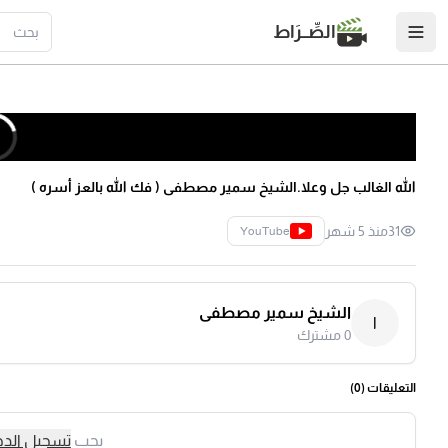
الصِّــرَاط
الله الغالب جل وعلا.الشيخ سمير مصطفى ( فك الله بالعز أسره )
31
منذ 5 شهر
YouTube
الشيخ سمير مصطفى
ا
0
مشترك
التعليقات (
0
)
يجب
تسجيل الد