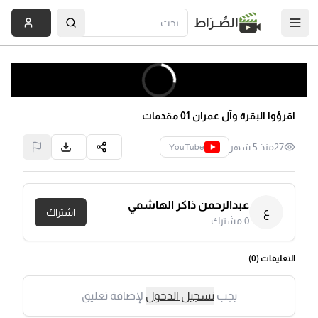
الصِّــرَاط
اقرؤوا البقرة وآل عمران 01 مقدمات
27
منذ 5 شهر
YouTube
عبدالرحمن ذاكر الهاشمي
ع
اشتراك
0
مشترك
التعليقات (
0
)
يجب
تسجيل الدخول
لإضافة تعليق