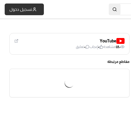
تسجيل دخول
YouTube
٠
٠
١٨٠
مشاهدة
إعجاب
تعليق
مقاطع مرتبطة