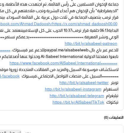
جماعة الإخوان المسلمين على رأس القائمة، ثم اجتهدت هذه الأنظمة، وعلى
"الديمقراطية" بأن الإخوان هم أعداء البشرية وتجب ملاحقتهم في كل م
قرار ترمب بتصنيف الجماعة في ثلاث دول عربية على القائمة السوداء، بي
cebook.com/Ahmad.Dadoosh/https://x.com/ahmad_dadoosh00:00
البداية06:13 خلفية قرار ترمب10:37 الحرب على كل ا
الوعي ونشر المعرفة.==========================بدعمكم نستمر======
http://bit.ly/alsabeel-patreon
للدعم عبر باي بال:paypal.me/alsabeelwebللدعم عبر فيسبوك:
======
تابعوا صفحتنا الدولية Al-Sabeel International وحدثوا عنها أصدقاءكم من غير العرب:
https://www.facebook.com/AlSabeel.International========
لاستكشاف موسوعة السبيل والمزيد من المقالات المتجددة زوروا موقعن
========السبيل على منصات التواصل الاجتماعي:فيسبوك
el-facebook
تويتر
http://bit.ly/alsabeel-twitter
انستغرام
http://bit.ly/alsabeel-instagram
تيليغرام
http://bit.ly/alsabeel-telegram
تيكتوك
https://bit.ly/AlSabeelTikTok
التعليقات (
0
)