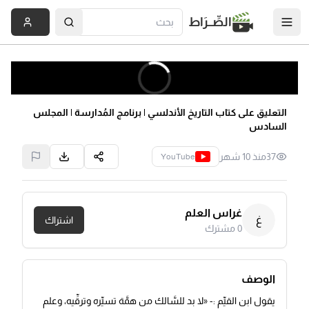
الصِّــرَاط
التعليق على كتاب التاريخ الأندلسي | برنامج المُدارسة | المجلس
السادس
37
منذ 10 شهر
YouTube
غراس العلم
غ
اشتراك
0
مشترك
الوصف
يقول ابن القيِّم :- «لا بد للسَّالك من همَّة تسيِّره وترقِّيه، وعلم