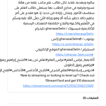
يبصِّره ويهديه، فلابد لكل طالب علم بجانب علمه من همَّة
تسيره وترقيه في مدارج الطلب، بها يستعلي طالب العلم على
سفاسف الأمور، ويتحلى بإرادة من حديد؛ إذ هو مقدم على أمر
عظيم حاله، خطير شأنه، ألا وهو وراثة النّبيّ صلّى الله عليه وسلّم
في التَّعليم والدّعوة والبلاغ.»لِـمُتابعة الصفحات الرسمية
للأكاديمية:فـيسبوك / gherasal3elm تـليجـرام
https://t.me/gherasal3elm
يـوتيوب / @gherasal3elm إكس
https://x.com/gheras_al3elm
انستجرام / gherasal3elm الـموقع الإلكتروني
https://gheras-3elm.com#
أكاديمية_غراس_العلم#غراس_العلم#تعلم_عن_بعد#الشيخ_إبراهيم_رفيق
#إبراهيم_رفيق_الطويل
#دروس_إسلامية#التعلم_الشرعي#التاريخ_الأندلسي#الأندلس#الفتح_ال
New to streaming or looking to level up? Check out
StreamYard and get $10 discount!
https://streamyard.com/pal/d/5293023566233600
التعليقات (
0
)