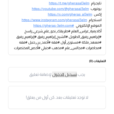
تـليجـرام
https://t.me/gherasal3elm
يـوتيوب
https://youtube.com/@gherasal3elm
إكس
https://x.com/gheras_al3elm
انستجرام
https://www.instagram.com/gherasal3elm
الـموقع الإلكتروني
https://gheras-3elm.com#
أكاديمية_غراس_العلم #طريقك_نحو_علم_شرعي_راسخ
#إبراهيم_رفيق_الطويل #الشيخ_إبراهيم_رفيق #إبراهيم_رفيق
#معهد_ملكة #مستوى_أول #فقه #أحمد_بن_حنبل #فقه
#محاضرات #مجالس_علم #مذهب #حنبلي #أخصر_المختصرات
التعليقات (
0
)
يجب
تسجيل الدخول
لإضافة تعليق
لا توجد تعليقات بعد. كن أول من يعلق!