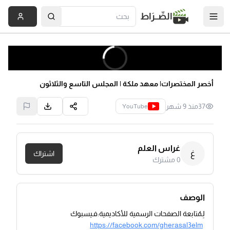
الصِّــرَاط
أخصر المختصرات| معهد ملكة | المجلس التاسع والثلاثون
37
منذ 9 شهر
YouTube
غراس العلم
غ
اشتراك
0
مشترك
الوصف
لِـمُتابعة الصفحات الرسمية للأكاديمية:فـيسبوك
https://facebook.com/gherasal3elm