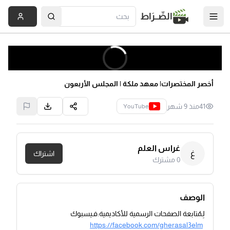
الصِّــرَاط
أخصر المختصرات| معهد ملكة | المجلس الأربعون
41
منذ 9 شهر
YouTube
غراس العلم
غ
اشتراك
0
مشترك
الوصف
لِـمُتابعة الصفحات الرسمية للأكاديمية:فـيسبوك
https://facebook.com/gherasal3elm