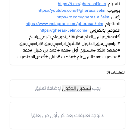
تـليجـرام
https://t.me/gherasal3elm
يـوتيوب
https://youtube.com/@gherasal3elm
إكس
https://x.com/gheras_al3elm
انستجرام
https://www.instagram.com/gherasal3elm
الـموقع الإلكتروني
https://gheras-3elm.com#
أكاديمية_غراس_العلم #طريقك_نحو_علم_شرعي_راسخ
#إبراهيم_رفيق_الطويل #الشيخ_إبراهيم_رفيق #إبراهيم_رفيق
#معهد_ملكة #مستوى_أول #فقه #أحمد_بن_حنبل #فقه
#محاضرات #مجالس_علم #مذهب #حنبلي #أخصر_المختصرات
التعليقات (
0
)
يجب
تسجيل الدخول
لإضافة تعليق
لا توجد تعليقات بعد. كن أول من يعلق!