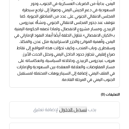
اليمن، بدايةً من الضربات العسكرية في الجنوب، ودور
السعودية في دعم الجيش اليمني، وصولًا إلى تراجع سيطرة
المجلس الانتقالي الجنوبي على عدد من المناطق الحيوية. كما
نتوقف عند جذور المجلس الانتقالي الجنوبي، ونشأة عيدروس
الزبيدي، ومسار مشروع الانفصال، ولماذا تصفه الحكومة اليمنية
بـ«الكيان الانفصالي».تتناول الحلقة أيضًا أبعاد النفوذ الإماراتي في
اليمن، وأهمية الموانئ والجزر الاستراتيجية مثل عدن، والمكلا،
وسقطرى، وباب المندب، وكيف تحوّلت هذه المواقع إلى نقاط
صراع إقليمي تتجاوز حدود الداخل اليمني.ونحلل الحدث الأبرز:
هروب عيدروس الزبيدي، ودلالاته السياسية، وانعكاساته على
مسار المفاوضات، والعلاقة المعقدة بين السعودية والإمارات
في الملف اليمني، إضافة إلى السيناريوهات المحتملة لمستقبل
الجنوب اليمني في المرحلة القادمة.
التعليقات (
0
)
يجب
تسجيل الدخول
لإضافة تعليق