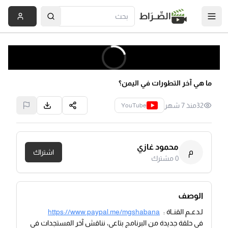
الصِّــرَاط
ما هي آخر التطورات في اليمن؟
32
منذ 7 شهر
YouTube
محمود غازي
م
اشتراك
0
مشترك
الوصف
لـدعــم القنــاة :
https://www.paypal.me/mgshabana
في حلقة جديدة من البرنامج بتاعي، نناقش آخر المستجدات في