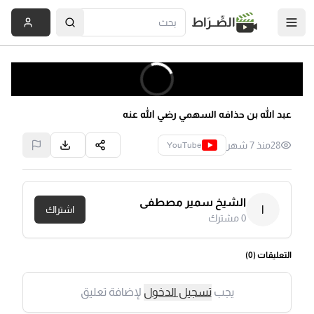
الصِّــرَاط
عبد الله بن حذافه السهمي رضي الله عنه
28
منذ 7 شهر
YouTube
الشيخ سمير مصطفى
ا
اشتراك
0
مشترك
التعليقات (
0
)
يجب
تسجيل الدخول
لإضافة تعليق