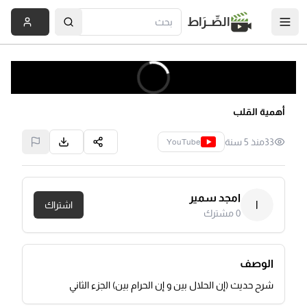
الصِّــرَاط
أهمية القلب
33
منذ 5 سنة
YouTube
امجد سمير
ا
اشتراك
0
مشترك
الوصف
شرح حديث (إن الحلال بين و إن الحرام بين) الجزء الثاني