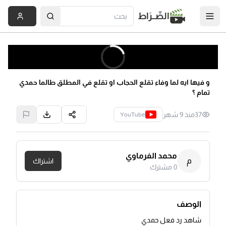
الصِّــرَاط
و فيها ايه لما وفاء تقلع الحجاب او تقلع في المطلق طالما حمدي
تمام ؟
37
منذ 9 شهر
YouTube
محمد الفرماوي
م
اشتراك
0
مشترك
الوصف
شاهد رد فعل حمدي