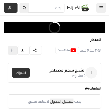
الصِّــرَاط
الافتقار
41
منذ 9 شهر
YouTube
الشيخ سمير مصطفى
ا
اشتراك
0
مشترك
التعليقات (
0
)
يجب
تسجيل الدخول
لإضافة تعليق