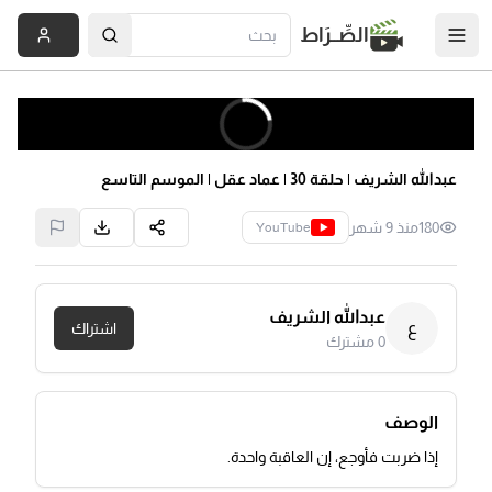
الصِّــرَاط
عبدالله الشريف | حلقة 30 | عماد عقل | الموسم التاسع
180
منذ 9 شهر
YouTube
عبدالله الشريف
ع
اشتراك
0
مشترك
الوصف
إذا ضربت فأوجع، إن العاقبة واحدة.