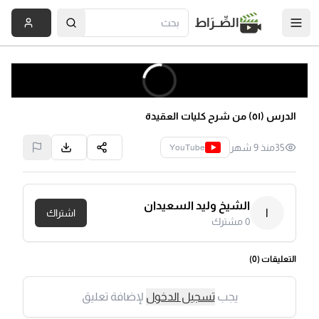
الصِّــرَاط
الدرس (٥١) من شرح كليات العقيدة
35
منذ 9 شهر
YouTube
الشيخ وليد السعيدان
ا
اشتراك
0
مشترك
التعليقات (
0
)
يجب
تسجيل الدخول
لإضافة تعليق