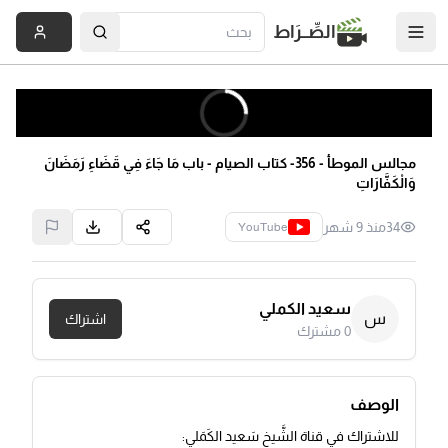
الصِّــرَاط
مجالس الموطأ - 356- كتاب الصيام - باب مَا جَاءَ فِي قَضَاءِ رَمَضَانَ
وَالْكَفَّارَاتِ
34
منذ 9 شهر
YouTube
سعيد الكملي
س
اشتراك
0
مشترك
الوصف
للاشتراك في قناة الشَّيخ سَعيد الكَمَلي: