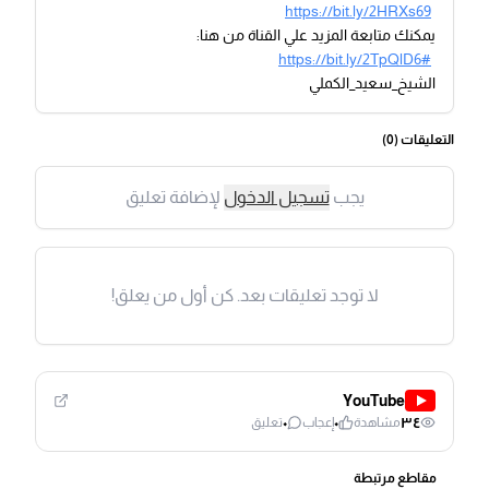
https://bit.ly/2HRXs69
يمكنك متابعة المزيد علي القناة من هنا:
https://bit.ly/2TpQlD6#
الشيخ_سعيد_الكملي
التعليقات (
0
)
يجب
تسجيل الدخول
لإضافة تعليق
لا توجد تعليقات بعد. كن أول من يعلق!
YouTube
٠
٠
٣٤
مشاهدة
إعجاب
تعليق
مقاطع مرتبطة