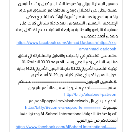
جمهور اليسار الليبرالي وخصوصا الشباب و"جيل زد"، بدأ اليمين
نفسه يتخلى عن الاحتلال ويبدي تعاطفا غير مسبوق مع غزة،
ولا سيما مع رفعه لشعار "أمريكا أولًا". كما تشجع بعض
الإعلاميين اليمينيين الشعبويين بعد حادثة تشارلي كيرك على
مهاجمة نتنياهو والمطالبة بمراجعة اتفاقيات دعم الاحتلال.إعداد
وتقديم أحمد دعدوش:
https://www.facebook.com/Ahmad.Dadoosh/https://x.c
om/ahmad_dadoosh
نعتمد على تفاعلكم في الإعجاب والتعليق والمشاركة كي نحقق
معًا رسالتنا في رفع الوعي ونشر المعرفة.00:00 البداية01:12
تركيبة الشعب الأمريكي03:22 خارطة اليمين الأمريكي14:23 بداية
تحول اليمين الأمريكي وتاكر كارلسون31:29 أمثلة أخرى
للإعلاميين اليمينيين==========================بدعمكم
نستمر========لدعم مشروع السبيل مالياً عبر باتريون:
http://bit.ly/alsabeel-patreon
للدعم عبر باي بال:paypal.me/alsabeelwebللدعم عبر
فيسبوك:
http://bit.ly/Become-a-supporter========
تابعوا صفحتنا الدولية Al-Sabeel International وحدثوا عنها
أصدقاءكم من غير العرب:
https://www.facebook.com/AlSabeel.International=====