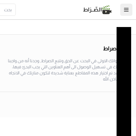
الصِّــرَاط
منصة صراط
لتبدأ خطواتك الاولى في البحث عن الحق وتتبع الصراط, وجدنا أنه من واجبنا
مساعدتك في تسهيل الوصول الى أهم العناوين التي يجب البدئ فيها،
وعليه فقد تم اختيار هذه المقاطع بعناية شديدة لتكون منارتك في الاتجاه
الصحيح باذن الله