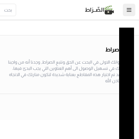
الصِّــرَاط
منصة صراط
لتبدأ خطواتك الاولى في البحث عن الحق وتتبع الصراط, وجدنا أنه من واجبنا
مساعدتك في تسهيل الوصول الى أهم العناوين التي يجب البدئ فيها،
وعليه فقد تم اختيار هذه المقاطع بعناية شديدة لتكون منارتك في الاتجاه
الصحيح باذن الله