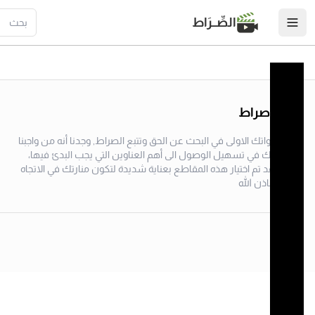
الصِّــرَاط
منصة صراط
لتبدأ خطواتك الاولى في البحث عن الحق وتتبع الصراط, وجدنا أنه من واجبنا
مساعدتك في تسهيل الوصول الى أهم العناوين التي يجب البدئ فيها،
وعليه فقد تم اختيار هذه المقاطع بعناية شديدة لتكون منارتك في الاتجاه
الصحيح باذن الله