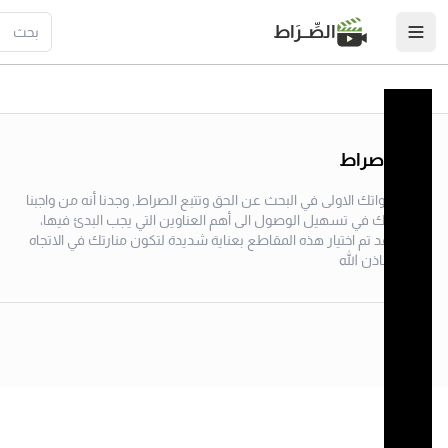
الصِّــرَاط
منصة صراط
لتبدأ خطواتك الاولى في البحث عن الحق وتتبع الصراط, وجدنا أنه من واجبنا
مساعدتك في تسهيل الوصول الى أهم العناوين التي يجب البدئ فيها،
وعليه فقد تم اختيار هذه المقاطع بعناية شديدة لتكون منارتك في الاتجاه
الصحيح باذن الله